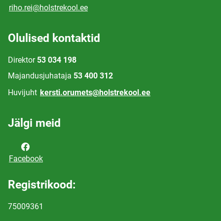
riho.rei@holstrekool.ee
Olulised kontaktid
Direktor
53 034 198
Majandusjuhataja
53 400 312
Huvijuht
kersti.orumets@holstrekool.ee
Jälgi meid
Facebook
Registrikood:
75009361