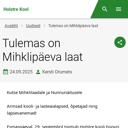
Holstre Kool
Otsing
Menüü
Jälglink
Avaleht
Uudised
Tulemas on Mihklipäeva laat
Tulemas on
Mihklipäeva laat
Loomise kuupäev
autor
24.09.2025
Kersti Orumets
Kutse Mihklilaadale ja Nunnunäitusele
Armsad kooli- ja lasteaialapsed, õpetajad ning
lapsevanemad!
Esmaspäeval, 29. septembril toimub Holstre kooli hoovis