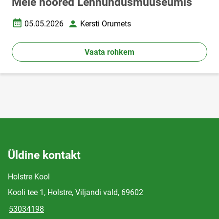
Meie noored Lennundusmuuseumis
05.05.2026
Kersti Orumets
Loomise kuupäev
Autor
Vaata rohkem
Üldine kontakt
Holstre Kool
Kooli tee 1, Holstre, Viljandi vald, 69602
53034198