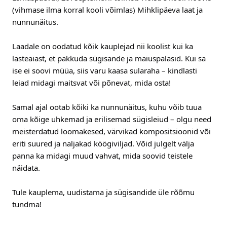
(vihmase ilma korral kooli võimlas) Mihklipäeva laat ja
nunnunäitus.
Laadale on oodatud kõik kauplejad nii koolist kui ka
lasteaiast, et pakkuda sügisande ja maiuspalasid. Kui sa
ise ei soovi müüa, siis varu kaasa sularaha – kindlasti
leiad midagi maitsvat või põnevat, mida osta!
Samal ajal ootab kõiki ka nunnunäitus, kuhu võib tuua
oma kõige uhkemad ja erilisemad sügisleiud – olgu need
meisterdatud loomakesed, värvikad kompositsioonid või
eriti suured ja naljakad köögiviljad. Võid julgelt välja
panna ka midagi muud vahvat, mida soovid teistele
näidata.
Tule kauplema, uudistama ja sügisandide üle rõõmu
tundma!